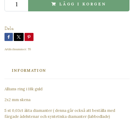
LÄGG I KORGEN
Dela
Artikelnummer:
55
INFORMATION
Allians ring i 18k guld
2x2 mm skena
5 st 0,03ct äkta diamanter ( denna går också att beställa med
färgade ädelstenar och syntetiska diamanter (labbodlade)