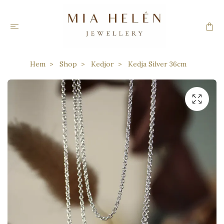
Hem
Shop
Kedjor
Kedja Silver 36cm