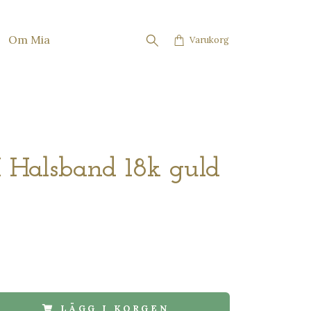
Om Mia
Varukorg
alsband 18k guld
LÄGG I KORGEN